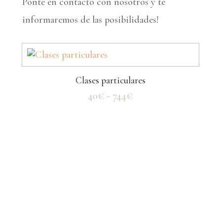
Ponte en contacto con nosotros y te
informaremos de las posibilidades!
Clases particulares
Rango
40
€
-
744
€
de
precios:
desde
40€
hasta
744€