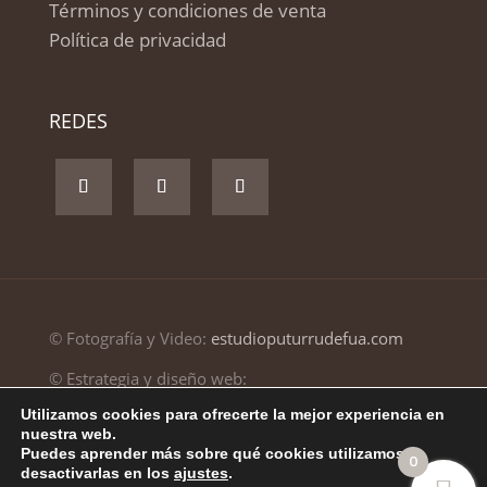
Términos y condiciones de venta
Política de privacidad
REDES
© Fotografía y Video:
estudioputurrudefua.com
© Estrategia y diseño web:
estudioputurrudefua.com
Utilizamos cookies para ofrecerte la mejor experiencia en
nuestra web.
© Desarrollo web:
FabricaNet Web Design SL
Puedes aprender más sobre qué cookies utilizamos o
0
desactivarlas en los
ajustes
.